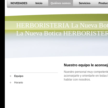
NOVEDADES
Inicio
Quiénes somos
Servicios
Produc
HERBORISTERIA La Nueva Bot
La Nueva Botica HERBORISTE
Nuestro equipo le aconse
Nuestro personal muy competente
aconsejarle y orientarle en todas
Equipo
hablar con nosotros.
Horario