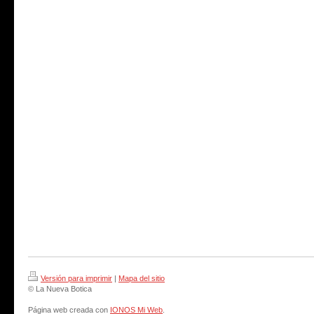
Versión para imprimir
|
Mapa del sitio
© La Nueva Botica
Página web creada con
IONOS Mi Web
.