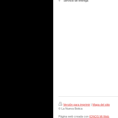
Servicio de entrega
Versión para imprimir
|
Mapa del sitio
© La Nueva Botica
Página web creada con
IONOS Mi Web
.