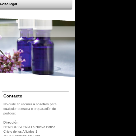
Aviso legal
Contacto
No dude en recurrir a nosotros para
cualquier consulta o preparación de
pedidos:
Dirección
HERBORISTERÍA La Nueva Botica
Cristo de los Afligidos 1