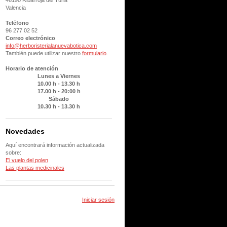
46190 Ribarroja del Turia
Valencia
Teléfono
96 277 02 52
Correo electrónico
info@herboristerialanuevabotica.com
También puede utilizar nuestro
formulario
.
Horario de atención
Lunes a Viernes
10.00 h - 13.30 h
17.00 h - 20:00 h
Sábado
10.30 h - 13.30 h
Novedades
Aquí encontrará información actualizada
sobre:
El vuelo del polen
Las plantas medicinales
Iniciar sesión