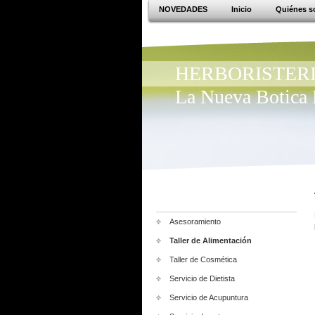
NOVEDADES
Inicio
Quiénes 
HERBORISTERIA
La Nueva Boti
Asesoramiento
Taller de Alimentación
Taller de Cosmética
Servicio de Dietista
Servicio de Acupuntura